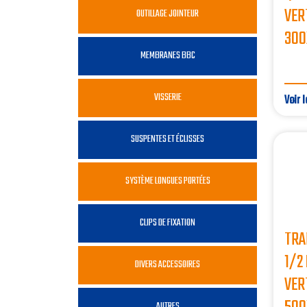
VER
OUTILLAGE JOINTEUR
300
MEMBRANES BBC
VISSERIE
Voir l
SUSPENTES ET ÉCLISSES
SYSTÈME LONGUES PORTÉES
CLIPS DE FIXATION
TRA
1/2
DIVERS ACCESSOIRES
VER
AUTRES