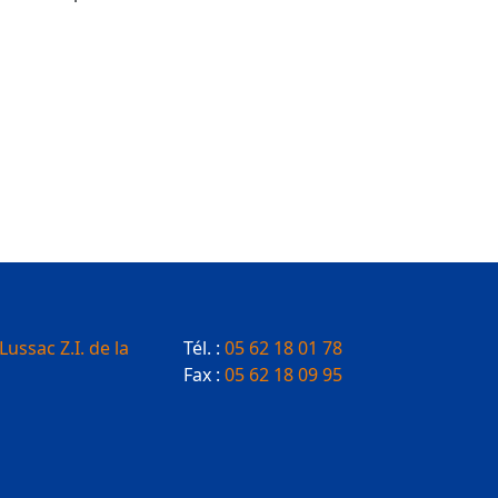
Lussac Z.I. de la
Tél. :
05 62 18 01 78
Fax :
05 62 18 09 95